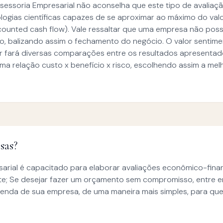
essoria Empresarial não aconselha que este tipo de avaliação
ogias científicas capazes de se aproximar ao máximo do val
unted cash flow). Vale ressaltar que uma empresa não possui
, balizando assim o fechamento do negócio. O valor sentime
r fará diversas comparações entre os resultados apresenta
ma relação custo x benefício x risco, escolhendo assim a mel
sas?
arial é capacitado para elaborar avaliações econômico-finan
arte; Se desejar fazer um orçamento sem compromisso, entre 
enda de sua empresa, de uma maneira mais simples, para que 