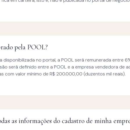
ica em carteira, isto é, não é publicada no portal de negócio
obrado pela POOL?
disponibilizada no portal, a POOL será remunerada entre 6%
issão será definido entre a POOL e a empresa vendedora de a
s com valor mínimo de R$ 200.000,00 (duzentos mil reais).
 todas as informações do cadastro de minha empr